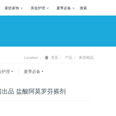
家纺家饰
美妆护理
夏季必备
搜索
Location
产品
家居精品
首页
妆护理
夏季必备
房出品 盐酸阿莫罗芬搽剂