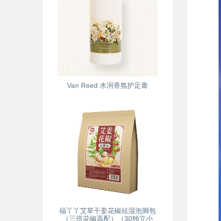
Van Reed 水润香氛护足膏
福丫丫艾草干姜花椒祛湿泡脚包
（三倍花椒高配）（30独立小