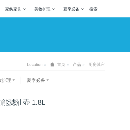
家纺家饰
美妆护理
夏季必备
搜索
Location
产品
厨房其它
首页
妆护理
夏季必备
能滤油壶 1.8L