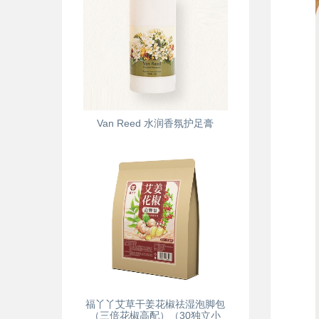
Van Reed 水润香氛护足膏
福丫丫艾草干姜花椒祛湿泡脚包
（三倍花椒高配）（30独立小