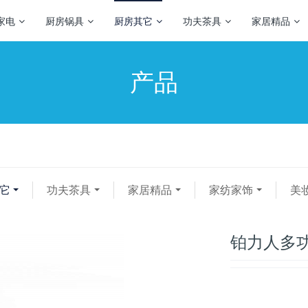
家电
厨房锅具
厨房其它
功夫茶具
家居精品
产品
它
功夫茶具
家居精品
家纺家饰
美
铂力人多功