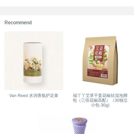
Recommend
Van Reed 水润香氛护足膏
福丫丫艾草干姜花椒祛湿泡脚
包（三倍花椒高配）（30独立
小包-30g)