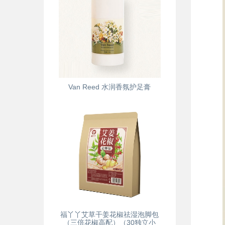
Van Reed 水润香氛护足膏
福丫丫艾草干姜花椒祛湿泡脚包
（三倍花椒高配）（30独立小