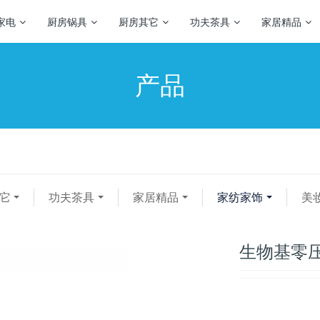
家电
厨房锅具
厨房其它
功夫茶具
家居精品
产品
它
功夫茶具
家居精品
家纺家饰
美
生物基零