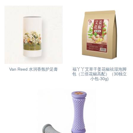
Van Reed 水润香氛护足膏
福丫丫艾草干姜花椒祛湿泡脚
包（三倍花椒高配）（30独立
小包-30g)