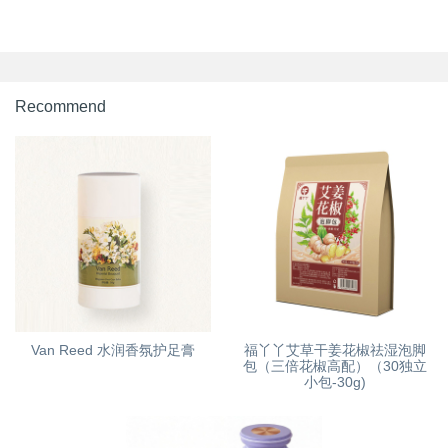
Recommend
Van Reed 水润香氛护足膏
福丫丫艾草干姜花椒祛湿泡脚
包（三倍花椒高配）（30独立
小包-30g)