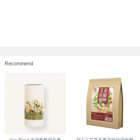
Recommend
Van Reed 水润香氛护足膏
福丫丫艾草干姜花椒祛湿泡脚