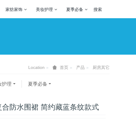
家纺家饰
美妆护理
夏季必备
搜索
Location
产品
厨房其它
首页
妆护理
夏季必备
复合防水围裙 简约藏蓝条纹款式