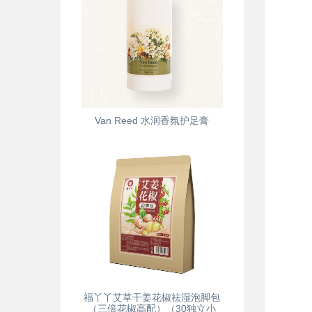
Van Reed 水润香氛护足膏
福丫丫艾草干姜花椒祛湿泡脚包
（三倍花椒高配）（30独立小