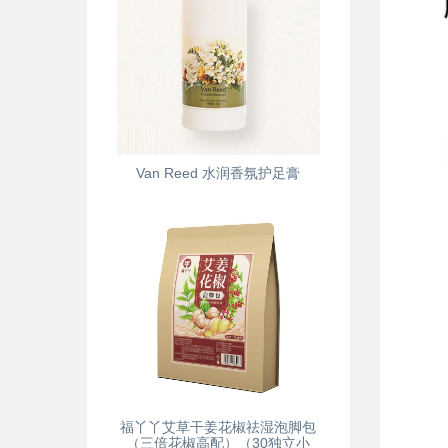
Van Reed 水润香氛护足膏
福丫丫艾草干姜花椒祛湿泡脚包
（三倍花椒高配）（30独立小