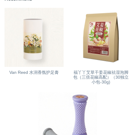
Van Reed 水润香氛护足膏
福丫丫艾草干姜花椒祛湿泡脚
包（三倍花椒高配）（30独立
小包-30g)