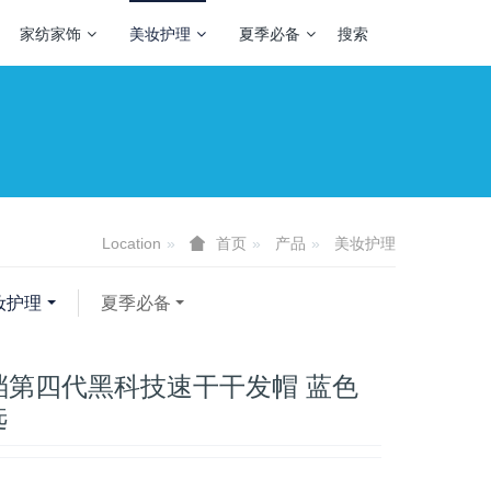
家纺家饰
美妆护理
夏季必备
搜索
Location
产品
美妆护理
首页
妆护理
夏季必备
e高档第四代黑科技速干干发帽 蓝色
选