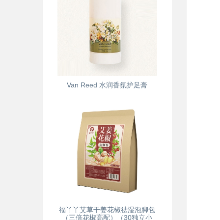
Van Reed 水润香氛护足膏
福丫丫艾草干姜花椒祛湿泡脚包
（三倍花椒高配）（30独立小