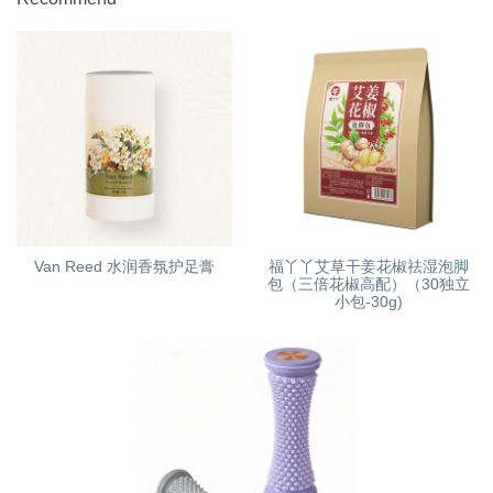
Van Reed 水润香氛护足膏
福丫丫艾草干姜花椒祛湿泡脚
包（三倍花椒高配）（30独立
小包-30g)