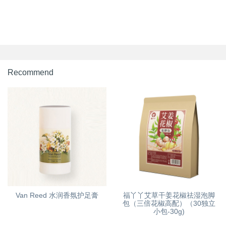
Recommend
Van Reed 水润香氛护足膏
福丫丫艾草干姜花椒祛湿泡脚
包（三倍花椒高配）（30独立
小包-30g)