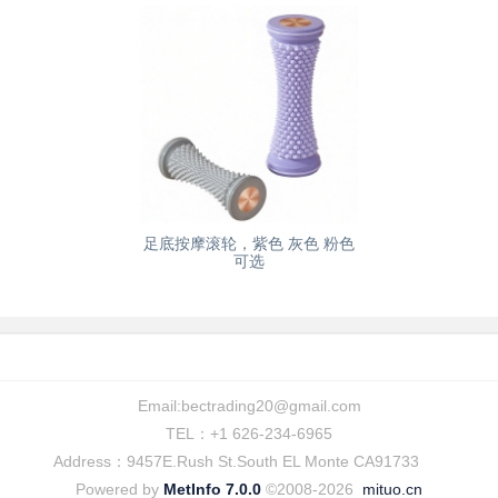
足底按摩滚轮，紫色 灰色 粉色
可选
Email:
bectrading20@gmail.com
TEL：+1 626-234-6965
Address：9457E.Rush St.South EL Monte CA91733
Powered by
MetInfo 7.0.0
©2008-2026
mituo.cn