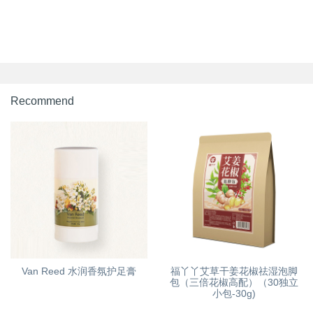
Recommend
Van Reed 水润香氛护足膏
福丫丫艾草干姜花椒祛湿泡脚
包（三倍花椒高配）（30独立
小包-30g)