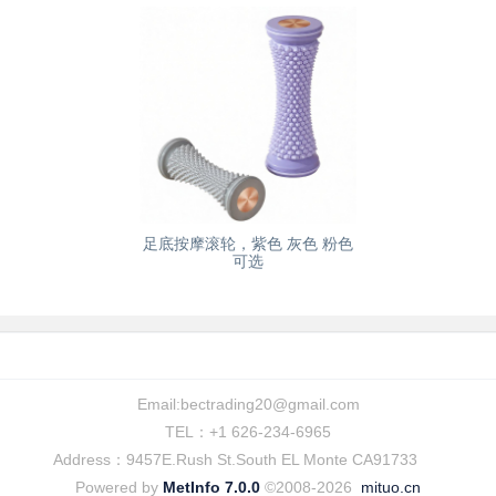
足底按摩滚轮，紫色 灰色 粉色
可选
Email:
bectrading20@gmail.com
TEL：+1 626-234-6965
Address：9457E.Rush St.South EL Monte CA91733
Powered by
MetInfo 7.0.0
©2008-2026
mituo.cn