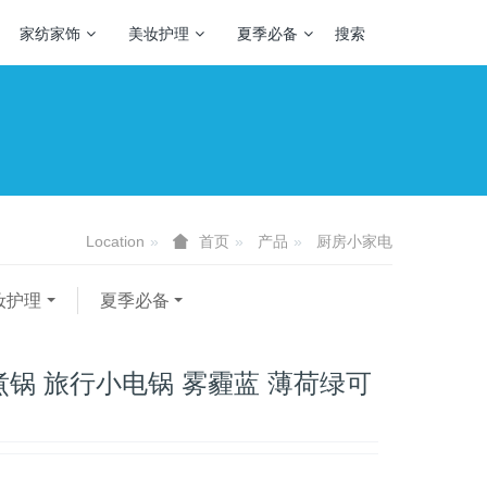
家纺家饰
美妆护理
夏季必备
搜索
Location
产品
厨房小家电
首页
妆护理
夏季必备
煮锅 旅行小电锅 雾霾蓝 薄荷绿可