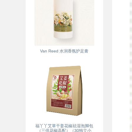
Van Reed 水润香氛护足膏
福丫丫艾草干姜花椒祛湿泡脚包
（三倍花椒高配）（30独立小