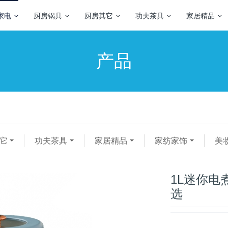
家电
厨房锅具
厨房其它
功夫茶具
家居精品
产品
它
功夫茶具
家居精品
家纺家饰
美
1L迷你电
选