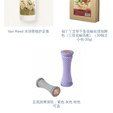
Van Reed 水润香氛护足膏
福丫丫艾草干姜花椒祛湿泡脚
包（三倍花椒高配）（30独立
小包-30g)
足底按摩滚轮，紫色 灰色 粉色
可选