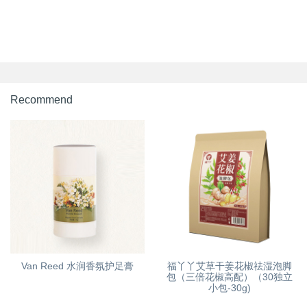
Recommend
Van Reed 水润香氛护足膏
福丫丫艾草干姜花椒祛湿泡脚
包（三倍花椒高配）（30独立
小包-30g)