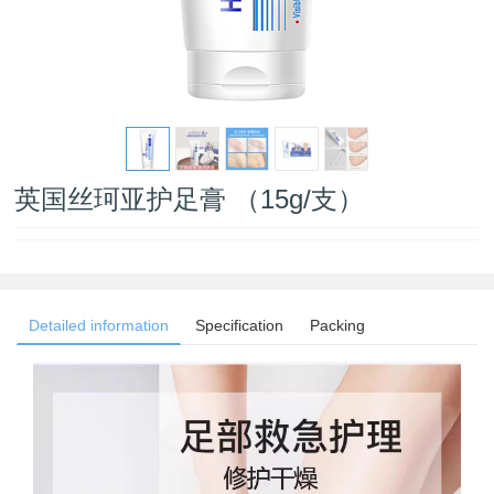
英国丝珂亚护足膏 （15g/支）
Detailed information
Specification
Packing