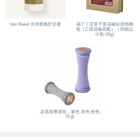
Van Reed 水润香氛护足膏
福丫丫艾草干姜花椒祛湿泡脚
包（三倍花椒高配）（30独立
小包-30g)
足底按摩滚轮，紫色 灰色 粉色
可选