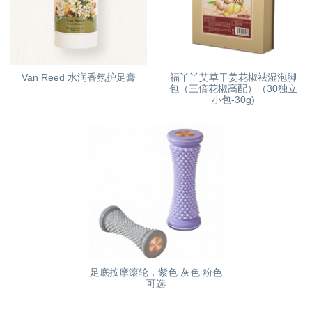
Van Reed 水润香氛护足膏
福丫丫艾草干姜花椒祛湿泡脚
包（三倍花椒高配）（30独立
小包-30g)
足底按摩滚轮，紫色 灰色 粉色
可选