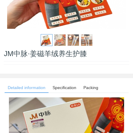
JM中脉·姜磁羊绒养生护膝
Detailed information
Specification
Packing