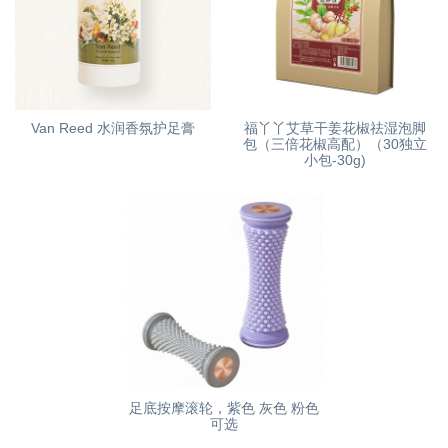
Van Reed 水润香氛护足膏
福丫丫艾草干姜花椒祛湿泡脚
包（三倍花椒高配）（30独立
小包-30g)
足底按摩滚轮，紫色 灰色 粉色
可选