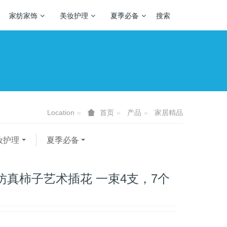
家纺家饰
美妆护理
夏季必备
搜索
Location
产品
家居精品
首页
妆护理
夏季必备
仿真柿子艺术插花 一束4支，7个