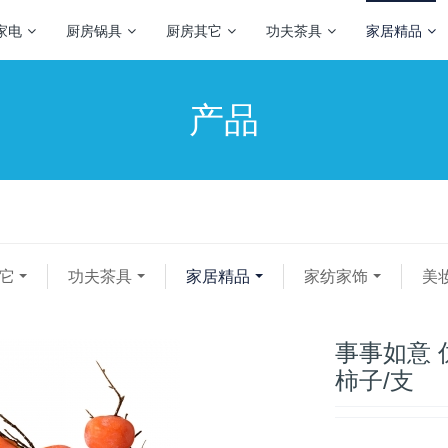
家电
厨房锅具
厨房其它
功夫茶具
家居精品
产品
它
功夫茶具
家居精品
家纺家饰
美
事事如意 
柿子/支