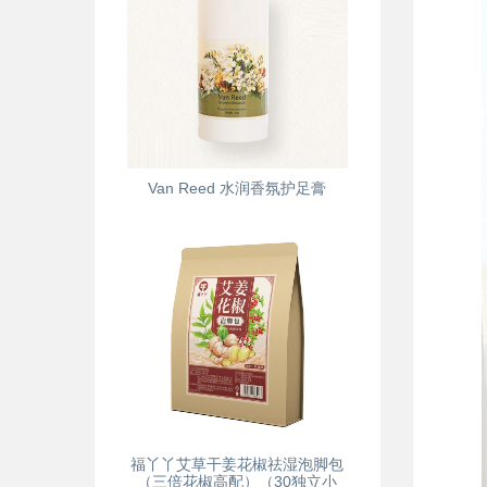
Van Reed 水润香氛护足膏
福丫丫艾草干姜花椒祛湿泡脚包
（三倍花椒高配）（30独立小