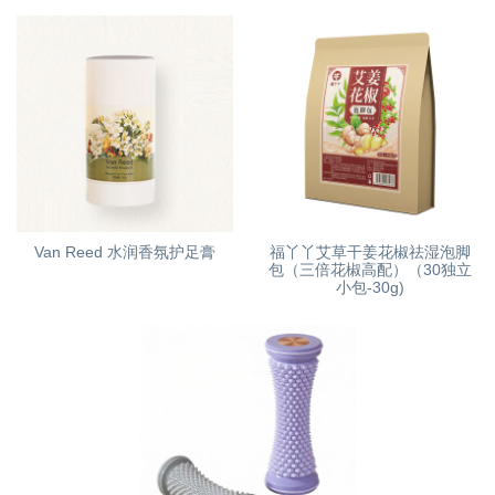
Van Reed 水润香氛护足膏
福丫丫艾草干姜花椒祛湿泡脚
包（三倍花椒高配）（30独立
小包-30g)