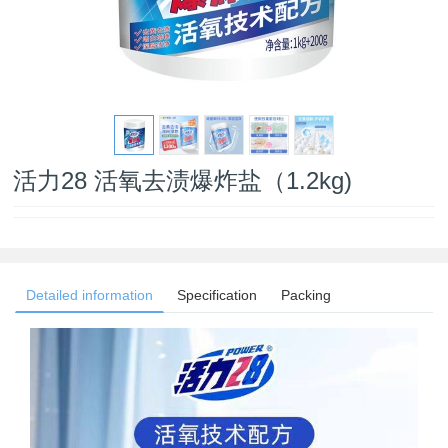
活力28 活氧去渍爆炸盐（1.2kg)
Detailed information
Specification
Packing