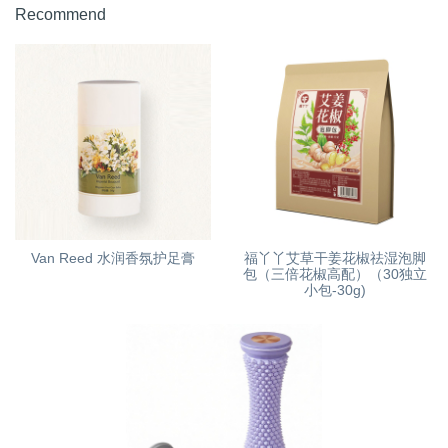
Recommend
Van Reed 水润香氛护足膏
福丫丫艾草干姜花椒祛湿泡脚
包（三倍花椒高配）（30独立
小包-30g)