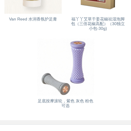
Van Reed 水润香氛护足膏
福丫丫艾草干姜花椒祛湿泡脚
包（三倍花椒高配）（30独立
小包-30g)
足底按摩滚轮，紫色 灰色 粉色
可选