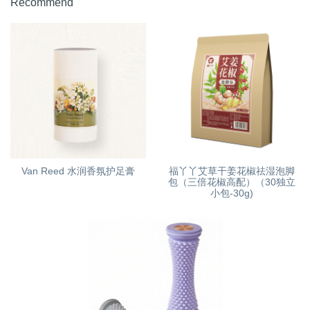
Recommend
Van Reed 水润香氛护足膏
福丫丫艾草干姜花椒祛湿泡脚
包（三倍花椒高配）（30独立
小包-30g)