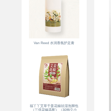
Van Reed 水润香氛护足膏
福丫丫艾草干姜花椒祛湿泡脚包
（三倍花椒高配）（30独立小