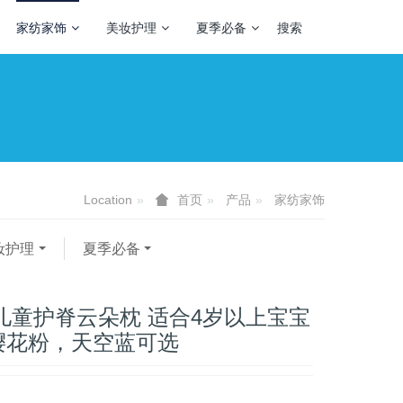
家纺家饰
美妆护理
夏季必备
搜索
Location
产品
家纺家饰
首页
妆护理
夏季必备
儿童护脊云朵枕 适合4岁以上宝宝
樱花粉，天空蓝可选