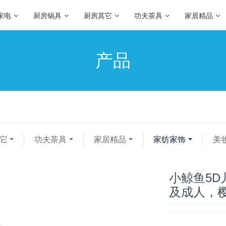
家电
厨房锅具
厨房其它
功夫茶具
家居精品
产品
它
功夫茶具
家居精品
家纺家饰
美
小鲸鱼5D
及成人，