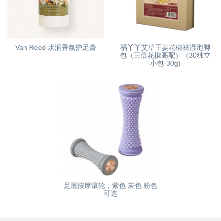
Van Reed 水润香氛护足膏
福丫丫艾草干姜花椒祛湿泡脚
包（三倍花椒高配）（30独立
小包-30g)
足底按摩滚轮，紫色 灰色 粉色
可选