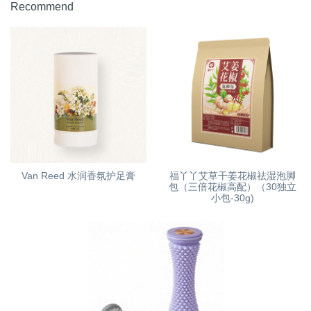
Recommend
Van Reed 水润香氛护足膏
福丫丫艾草干姜花椒祛湿泡脚
包（三倍花椒高配）（30独立
小包-30g)