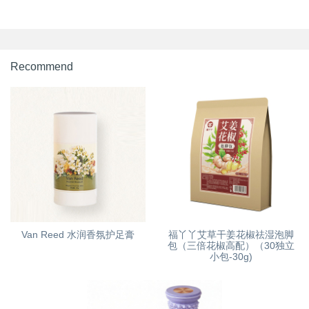
Recommend
Van Reed 水润香氛护足膏
福丫丫艾草干姜花椒祛湿泡脚
包（三倍花椒高配）（30独立
小包-30g)