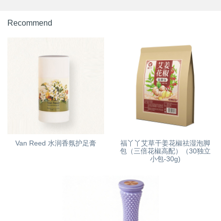
Recommend
Van Reed 水润香氛护足膏
福丫丫艾草干姜花椒祛湿泡脚
包（三倍花椒高配）（30独立
小包-30g)