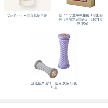
Van Reed 水润香氛护足膏
福丫丫艾草干姜花椒祛湿泡脚
包（三倍花椒高配）（30独立
小包-30g)
足底按摩滚轮，紫色 灰色 粉色
可选