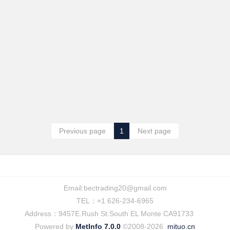
Previous page
1
Next page
Email:
bectrading20@gmail.com
TEL：+1 626-234-6965
Address：9457E.Rush St.South EL Monte CA91733
Powered by
MetInfo 7.0.0
©2008-2026
mituo.cn