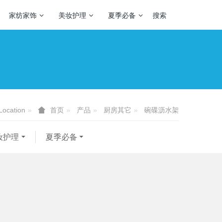
家纺家饰
美妆护理
夏季必备
搜索
Location
产品
厨房其它
碗碟沥水架
首页
妆护理
夏季必备