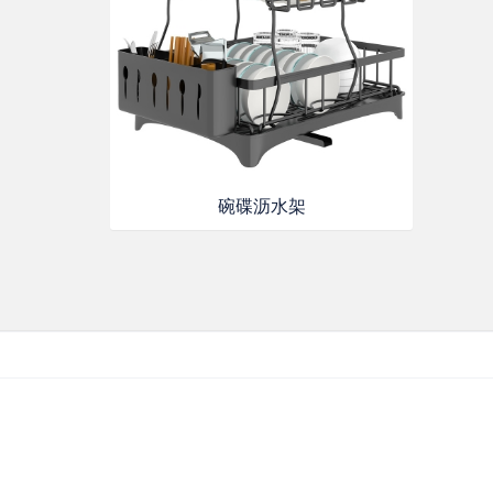
碗碟沥水架