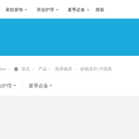
家纺家饰
美妆护理
夏季必备
搜索
ion
产品
厨房锅具
砂锅系列 中国风
首页
妆护理
夏季必备