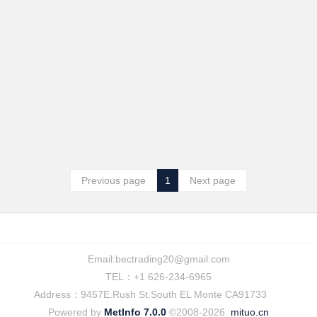
Previous page
1
Next page
Email:
bectrading20@gmail.com
TEL：+1 626-234-6965
Address：9457E.Rush St.South EL Monte CA91733
Powered by
MetInfo 7.0.0
©2008-2026
mituo.cn