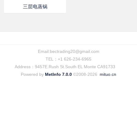
三层电蒸锅
Email:
bectrading20@gmail.com
TEL：+1 626-234-6965
Address：9457E.Rush St.South EL Monte CA91733
Powered by
MetInfo 7.0.0
©2008-2026
mituo.cn