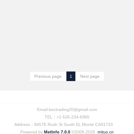
Previous page
1
Next page
Email:
bectrading20@gmail.com
TEL：+1 626-234-6965
Address：9457E.Rush St.South EL Monte CA91733
Powered by
MetInfo 7.0.0
©2008-2026
mituo.cn