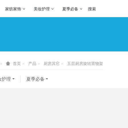
家纺家饰
美妆护理
夏季必备
搜索
产品
厨房其它
五层厨房旋转置物架
首页
妆护理
夏季必备