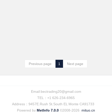
Previous page
1
Next page
Email:
bectrading20@gmail.com
TEL：+1 626-234-6965
Address：9457E.Rush St.South EL Monte CA91733
Powered by
MetInfo 7.0.0
©2008-2026
mituo.cn