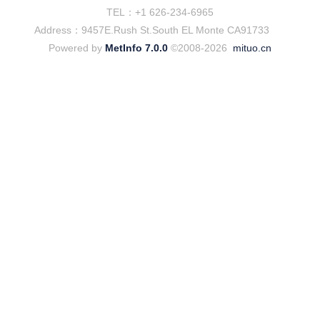
TEL：+1 626-234-6965
Address：9457E.Rush St.South EL Monte CA91733
Powered by
MetInfo 7.0.0
©2008-2026
mituo.cn