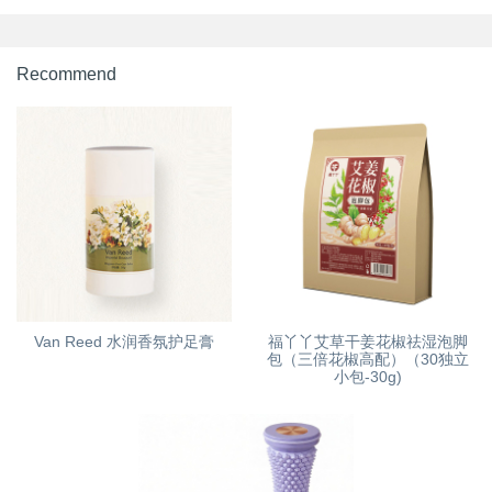
Recommend
Van Reed 水润香氛护足膏
福丫丫艾草干姜花椒祛湿泡脚
包（三倍花椒高配）（30独立
小包-30g)