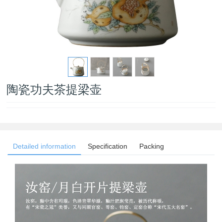
陶瓷功夫茶提梁壶
Detailed information
Specification
Packing