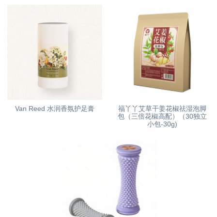
Van Reed 水润香氛护足膏
福丫丫艾草干姜花椒祛湿泡脚
包（三倍花椒高配）（30独立
小包-30g)