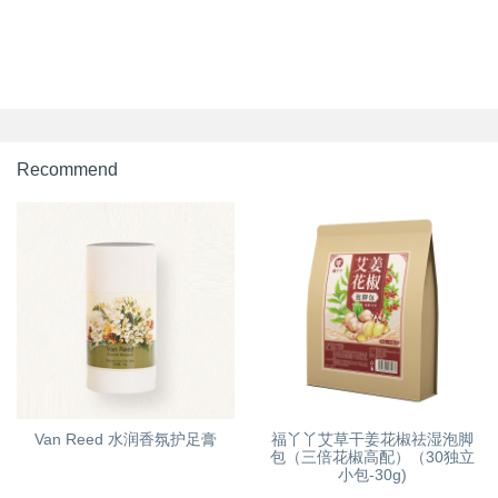
Recommend
Van Reed 水润香氛护足膏
福丫丫艾草干姜花椒祛湿泡脚
包（三倍花椒高配）（30独立
小包-30g)