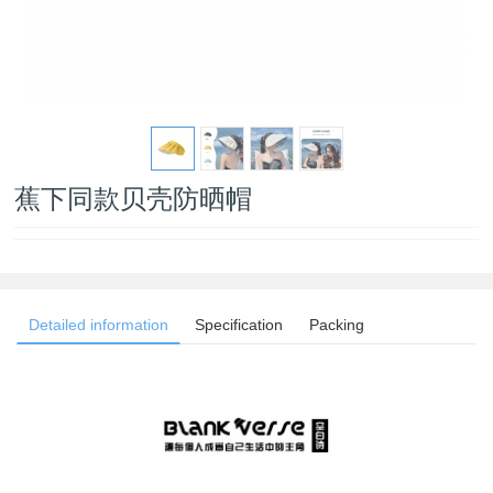
蕉下同款贝壳防晒帽
Detailed information
Specification
Packing