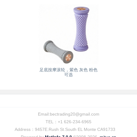
足底按摩滚轮，紫色 灰色 粉色
可选
Email:
bectrading20@gmail.com
TEL：+1 626-234-6965
Address：9457E.Rush St.South EL Monte CA91733
Powered by
MetInfo 7.0.0
©2008-2026
mituo.cn