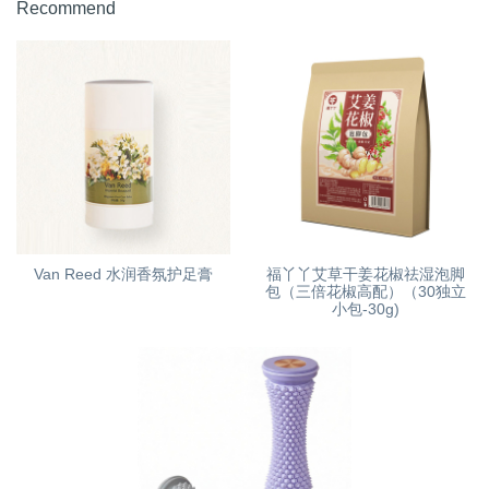
Recommend
Van Reed 水润香氛护足膏
福丫丫艾草干姜花椒祛湿泡脚
包（三倍花椒高配）（30独立
小包-30g)