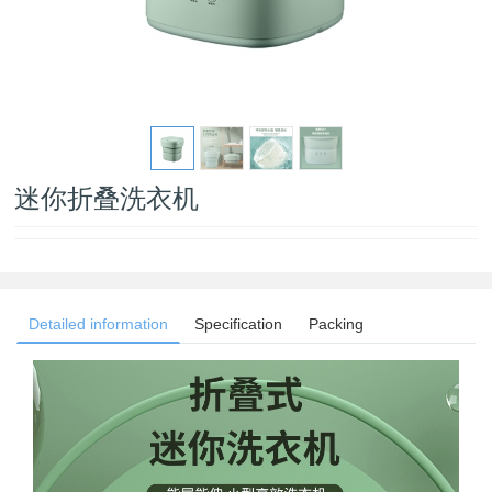
迷你折叠洗衣机
Detailed information
Specification
Packing