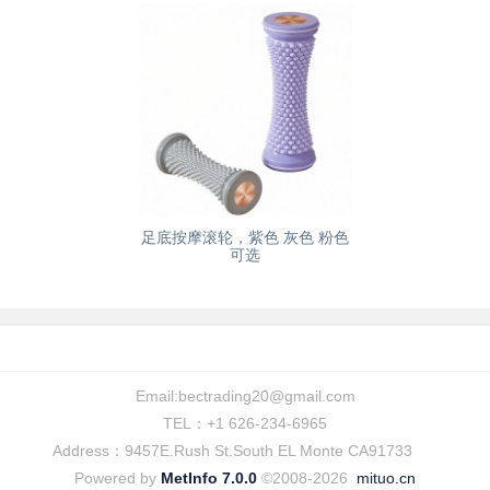
足底按摩滚轮，紫色 灰色 粉色
可选
Email:
bectrading20@gmail.com
TEL：+1 626-234-6965
Address：9457E.Rush St.South EL Monte CA91733
Powered by
MetInfo 7.0.0
©2008-2026
mituo.cn