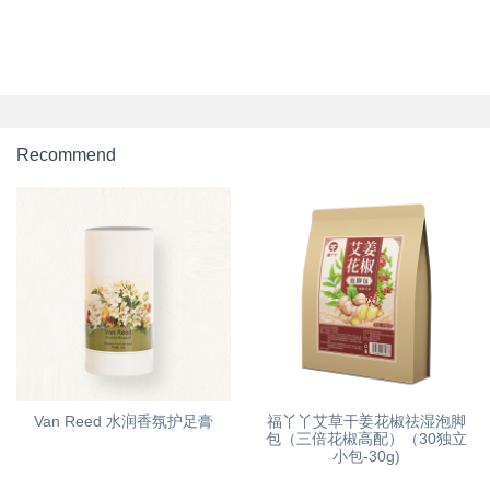
Recommend
Van Reed 水润香氛护足膏
福丫丫艾草干姜花椒祛湿泡脚
包（三倍花椒高配）（30独立
小包-30g)