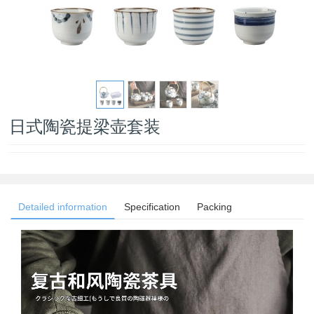
日式陶瓷提梁壶套装
Detailed information
Specification
Packing