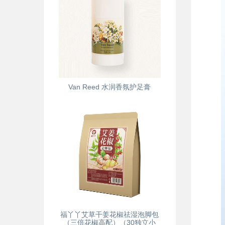
Van Reed 水润香氛护足膏
福丫丫艾草干姜花椒祛湿泡脚包
（三倍花椒高配）（30独立小