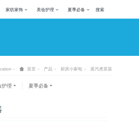
家纺家饰
美妆护理
夏季必备
搜索
cation
产品
厨房小家电
蒸汽煮茶器
首页
妆护理
夏季必备
器