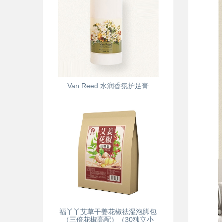
Van Reed 水润香氛护足膏
福丫丫艾草干姜花椒祛湿泡脚包
（三倍花椒高配）（30独立小