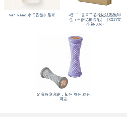
Van Reed 水润香氛护足膏
福丫丫艾草干姜花椒祛湿泡脚
包（三倍花椒高配）（30独立
小包-30g)
足底按摩滚轮，紫色 灰色 粉色
可选