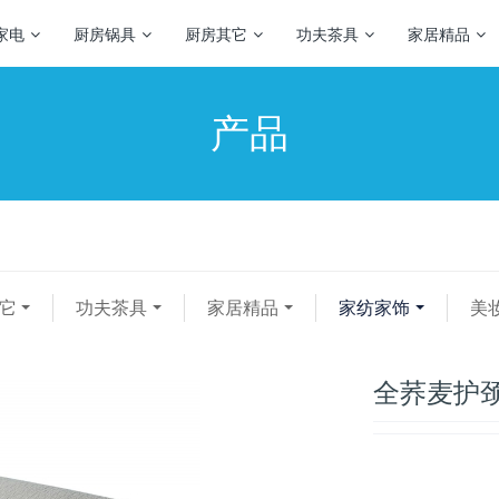
家电
厨房锅具
厨房其它
功夫茶具
家居精品
产品
它
功夫茶具
家居精品
家纺家饰
美
全荞麦护