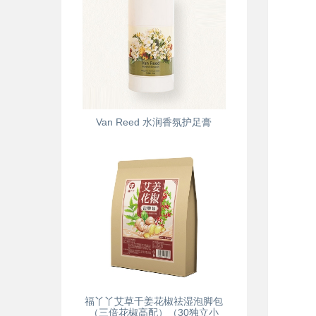
Van Reed 水润香氛护足膏
福丫丫艾草干姜花椒祛湿泡脚包
（三倍花椒高配）（30独立小