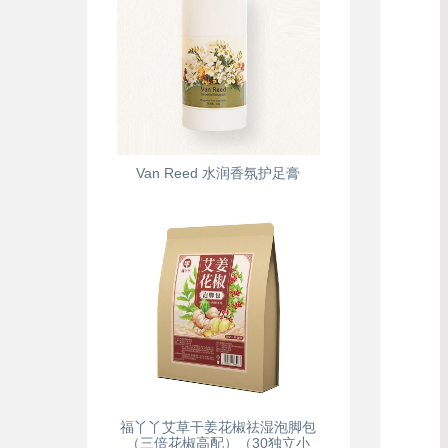
Van Reed 水润香氛护足膏
福丫丫艾草干姜花椒祛湿泡脚包
（三倍花椒高配）（30独立小