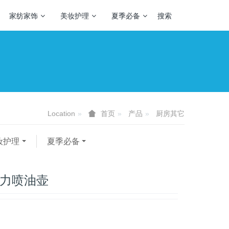
家纺家饰
美妆护理
夏季必备
搜索
Location
产品
厨房其它
首页
妆护理
夏季必备
 动力喷油壶