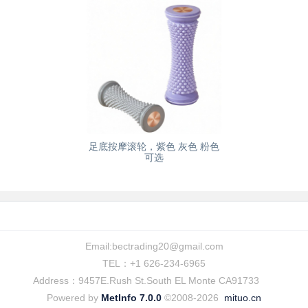
足底按摩滚轮，紫色 灰色 粉色
可选
Email:
bectrading20@gmail.com
TEL：+1 626-234-6965
Address：9457E.Rush St.South EL Monte CA91733
Powered by
MetInfo 7.0.0
©2008-2026
mituo.cn