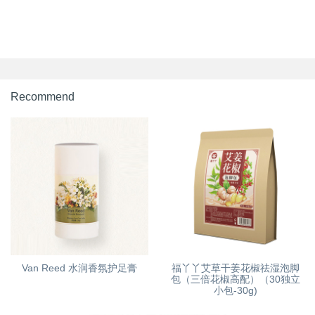
Recommend
Van Reed 水润香氛护足膏
福丫丫艾草干姜花椒祛湿泡脚
包（三倍花椒高配）（30独立
小包-30g)