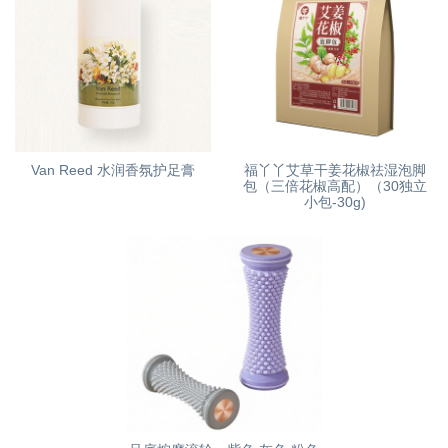
Van Reed 水润香氛护足膏
福丫丫艾草干姜花椒祛湿泡脚
包（三倍花椒高配）（30独立
小包-30g)