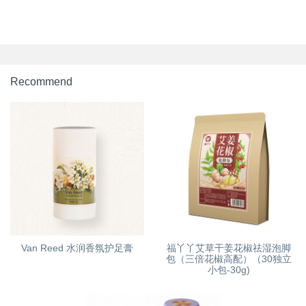
Recommend
Van Reed 水润香氛护足膏
福丫丫艾草干姜花椒祛湿泡脚
包（三倍花椒高配）（30独立
小包-30g)