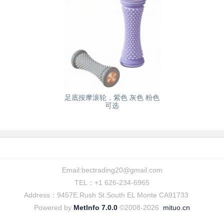
足底按摩滚轮，紫色 灰色 粉色
可选
Email:
bectrading20@gmail.com
TEL：+1 626-234-6965
Address：9457E.Rush St.South EL Monte CA91733
Powered by
MetInfo 7.0.0
©2008-2026
mituo.cn